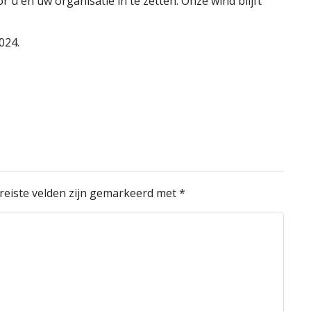
or u en uw organisatie in te zetten. Onze wind blijft
024.
reiste velden zijn gemarkeerd met
*