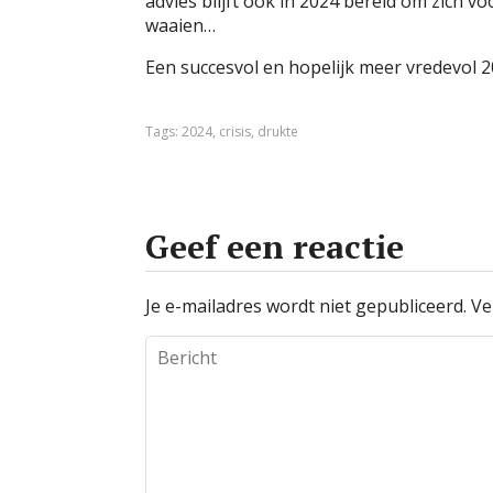
advies blijft ook in 2024 bereid om zich vo
waaien…
Een succesvol en hopelijk meer vredevol 2
Tags:
2024
,
crisis
,
drukte
Geef een reactie
Je e-mailadres wordt niet gepubliceerd.
Ve