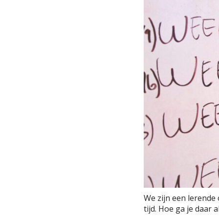
We zijn een lerende 
tijd. Hoe ga je daar 